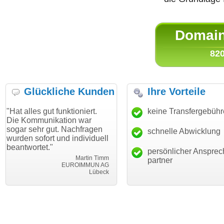
Domain 
820
Glückliche Kunden
Ihre Vorteile
ut funktioniert.
"Danke für den schnellen
keine Transfergebüh
"Ich bin d
nikation war
Transfer und guten Service!"
Wunschdo
 gut. Nachfragen
haben. Die
schnelle Abwicklung
Thomas Schäfer
rt und individuell
mein Busi
i can eckert communication GmbH
Würzburg
t."
hundertpro
persönlicher Ansprec
Martin Timm
partner
EUROIMMUN AG
Lübeck