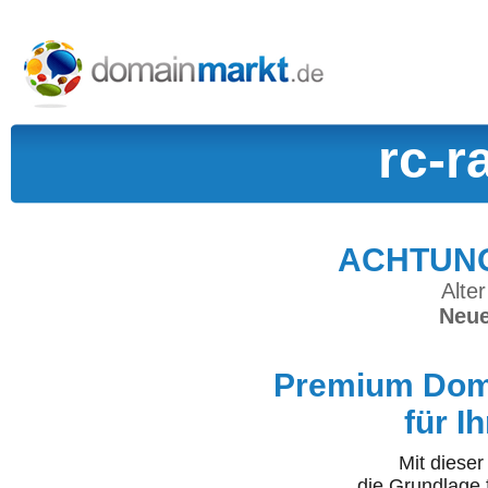
rc-r
ACHTUNG:
Alter
Neue
Premium Doma
für I
Mit diese
die Grundlage 